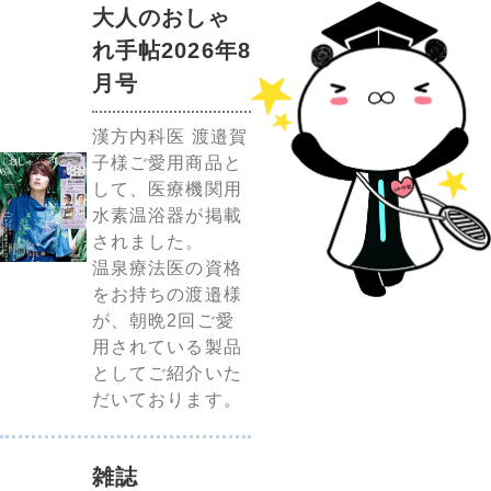
大人のおしゃ
れ手帖2026年8
月号
漢方内科医 渡邉賀
子様ご愛用商品と
して、医療機関用
水素温浴器が掲載
されました。
温泉療法医の資格
をお持ちの渡邉様
が、朝晩2回ご愛
用されている製品
としてご紹介いた
だいております。
雑誌