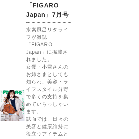
「FIGARO
Japan」7月号
水素風呂リタライ
フが雑誌
「FIGARO
Japan」に掲載さ
れました。
女優・小雪さんの
お姉さまとしても
知られ、美容・ラ
イフスタイル分野
で多くの支持を集
めていらっしゃい
ます。
誌面では、日々の
美容と健康維持に
役立つアイテムと